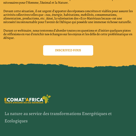
nécessaires pour l’Homme, l’Animal et la Nature.
Devant cette situation, il est urgent d’apporter des réponses concrètes et viables pour assurer les
activités collectives telles que : eau, énergie, habitations, mobilités, consommations,
alimentation, productions, etc. Ainsi, la valorisation des «Eco-Matériaux locaux» est une
nécessité incontournable pour l’avenir de l’Afrique qui possède une immense richesse naturelle.
Durant ce webinaire, nous tenterons d’aborder toutes ces questions et d’initier quelques pistes
de réflexions en vue d’enrichir nos échanges sur les enjeux et les défis de cette problématique en
Afrique.
INSCRIVEZ-VOUS
La nature au service des transformations Energétiques et
Ecologiques